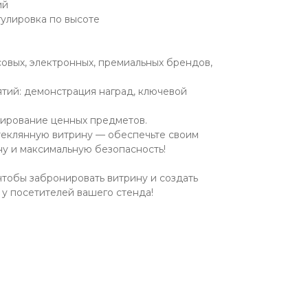
ий
егулировка по высоте
совых, электронных, премиальных брендов,
тий: демонстрация наград, ключевой
нирование ценных предметов.
теклянную витрину — обеспечьте своим
у и максимальную безопасность!
чтобы забронировать витрину и создать
у посетителей вашего стенда!