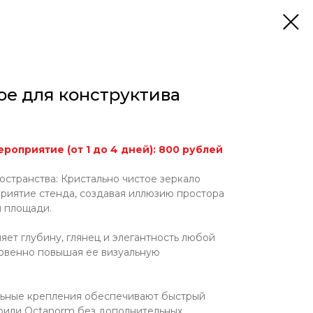
ое для конструктива
роприятие (от 1 до 4 дней): 800 рублей
странства: Кристально чистое зеркало
риятие стенда, создавая иллюзию простора
й площади.
яет глубину, глянец и элегантность любой
новенно повышая ее визуальную
льные крепления обеспечивают быстрый
фили Octanorm без дополнительных