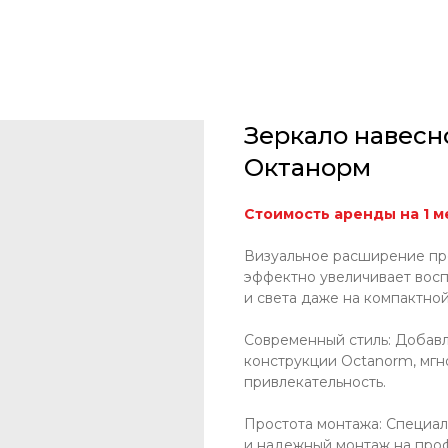
Зеркало навесн
Октанорм
Стоимость аренды на 1 ме
Визуальное расширение про
эффектно увеличивает восп
и света даже на компактно
Современный стиль: Добавл
конструкции Octanorm, мг
привлекательность.
Простота монтажа: Специа
и надежный монтаж на про