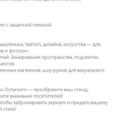
ло с защитной пленкой
ышленных, fashion, дизайна, искусства — для
в и фотозон.
ий: Зонирования пространства, подсветки
ъектов.
менных магазинов, шоу-румов для визуального
ло Octanorm — преобразите ваш стенд,
ките внимание посетителей!
 чтобы забронировать зеркало и придать вашему
 стиль!