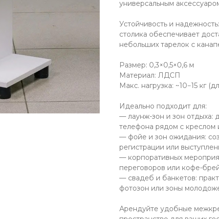
универсальным аксессуаром
Устойчивость и надежность
столика обеспечивает дост
небольших тарелок с канап
Размер: 0,3×0,5×0,6 м
Материал: ЛДСП
Макс. нагрузка: ~10−15 кг (д
Идеально подходит для:
— лаунж-зон и зон отдыха: 
телефона рядом с креслом
— фойе и зон ожидания: с
регистрации или выступлен
— корпоративных мероприя
переговоров или кофе-бре
— свадеб и банкетов: прак
фотозон или зоны молодож
Арендуйте удобные межкре