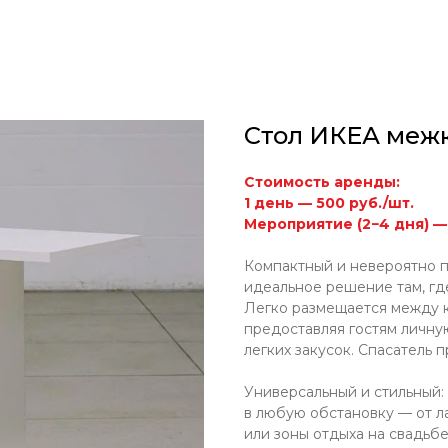
Стол ИКЕА меж
Стоимость аренды:
1 день — 500 руб./шт.
Мероприятие (2−4 дня) — 
Компактный и невероятно п
идеальное решение там, где
Легко размещается между к
предоставляя гостям личну
легких закусок. Спасатель 
Универсальный и стильный:
в любую обстановку — от 
или зоны отдыха на свадьбе