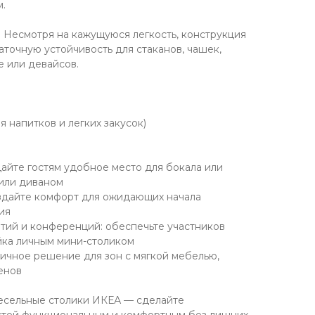
.
: Несмотря на кажущуюся легкость, конструкция
аточную устойчивость для стаканов, чашек,
е или девайсов.
ля напитков и легких закусок)
дайте гостям удобное место для бокала или
 или диваном
оздайте комфорт для ожидающих начала
ия
тий и конференций: обеспечьте участников
йка личным мини-столиком
тичное решение для зон с мягкой мебелью,
енов
сельные столики ИКЕА — сделайте